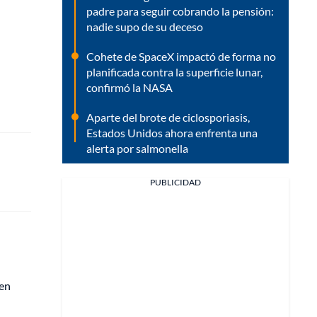
padre para seguir cobrando la pensión:
nadie supo de su deceso
Cohete de SpaceX impactó de forma no
planificada contra la superficie lunar,
confirmó la NASA
Aparte del brote de ciclosporiasis,
Estados Unidos ahora enfrenta una
alerta por salmonella
PUBLICIDAD
 en