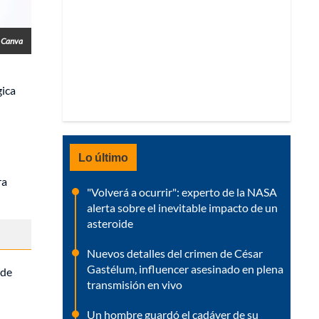
Canva
gica
Lo último
ra
"Volverá a ocurrir": experto de la NASA
alerta sobre el inevitable impacto de un
asteroide
Nuevos detalles del crimen de César
Gastélum, influencer asesinado en plena
 de
transmisión en vivo
Un hombre guardó el cadáver de su