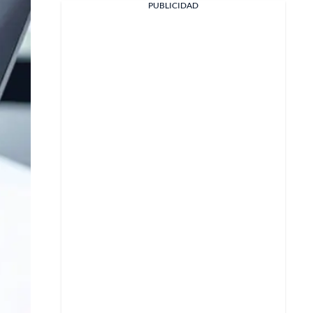
PUBLICIDAD
X
Whatsapp
Copiar enlace
Telegram
LinkedIn