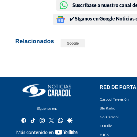
Suscríbase a nuestro canal d
✔️ Síganos en Google Noticias
Relacionados
Google
RED DE PORTA
Caracol Televisión
Blu Radio
Síguenos en:
Gol Caracol
facebook
tiktok
instagram
twitter
whatsapp
google
La Kalle
youtube-
Más contenido en
HJCK