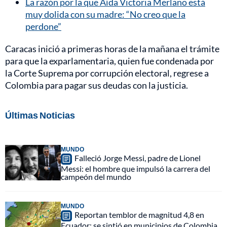
La razón por la que Aída Victoria Merlano está
muy dolida con su madre: “No creo que la
perdone”
Caracas inició a primeras horas de la mañana el trámite
para que la exparlamentaria, quien fue condenada por
la Corte Suprema por corrupción electoral, regrese a
Colombia para pagar sus deudas con la justicia.
Últimas Noticias
MUNDO
Falleció Jorge Messi, padre de Lionel
Messi: el hombre que impulsó la carrera del
campeón del mundo
MUNDO
Reportan temblor de magnitud 4,8 en
Ecuador: se sintió en municipios de Colombia