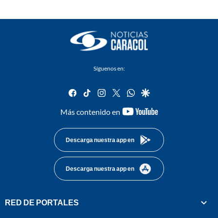
Síguenos en:
facebook
tiktok
instagram
twitter
whatsapp
google
youtube-
Más contenido en
footer
Descarga nuestra app en
Descarga nuestra app en
RED DE PORTALES