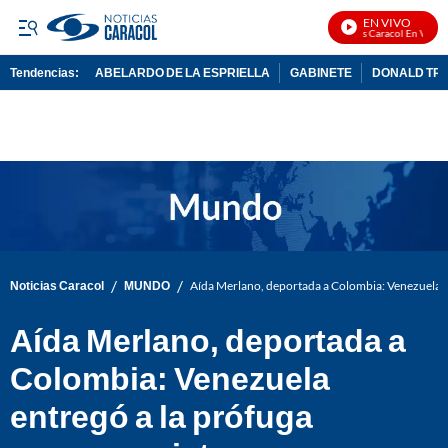
EN VIVO
Noticias Caracol En Vivo
Tendencias:
ABELARDO DE LA ESPRIELLA
GABINETE
DONALD TR
PUBLICIDAD
/
/
Noticias Caracol
MUNDO
Aída Merlano, deportada a Colombia: Venezuela e
Aída Merlano, deportada a
Colombia: Venezuela
entregó a la prófuga