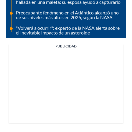
hallada en una maleta: su esposa ayudó a capturarlo
Preocupante fenómeno en el Atlántico alcanzó uno
de sus niveles más altos en 2026, según la NASA
"Volverá a ocurrir": experto de la NASA alerta sobre
el inevitable impacto de un asteroide
PUBLICIDAD