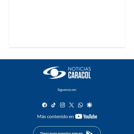
Síguenos en:
facebook
tiktok
instagram
twitter
whatsapp
google
youtube-
Más contenido en
footer
Descarga nuestra app en