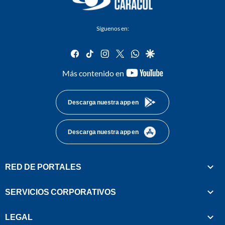
Síguenos en:
facebook
tiktok
instagram
twitter
whatsapp
google
youtube-
Más contenido en
footer
Descarga nuestra app en
Descarga nuestra app en
RED DE PORTALES
SERVICIOS CORPORATIVOS
LEGAL