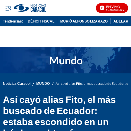
EN VIVO
Noticias Caracol En Vivo
Tendencias:
DÉFICIT FISCAL
MURIÓ ALFONSO LIZARAZO
ABELARDO
PUBLICIDAD
/
/
Noticias Caracol
MUNDO
Así cayó alias Fito, el más buscado de Ecuador: 
Así cayó alias Fito, el más
buscado de Ecuador:
estaba escondido en un