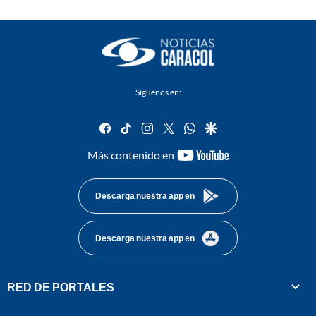
Síguenos en:
facebook
tiktok
instagram
twitter
whatsapp
google
youtube-
Más contenido en
footer
Descarga nuestra app en
Descarga nuestra app en
RED DE PORTALES