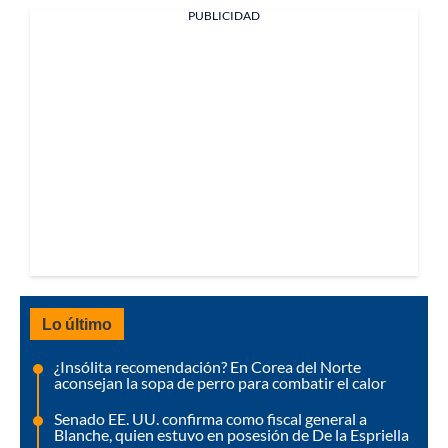
PUBLICIDAD
Lo último
¿Insólita recomendación? En Corea del Norte
aconsejan la sopa de perro para combatir el calor
Senado EE. UU. confirma como fiscal general a
Blanche, quien estuvo en posesión de De la Espriella