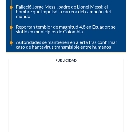
Falleció Jorge Messi, padre de Lionel Messi: el
hombre que impulsó la carrera del campeón del
mundo
Reportan temblor de magnitud 4,8 en Ecuador: se
sintió en municipios de Colombia
Autoridades se mantienen en alerta tras confirmar
caso de hantavirus transmisible entre humanos
PUBLICIDAD