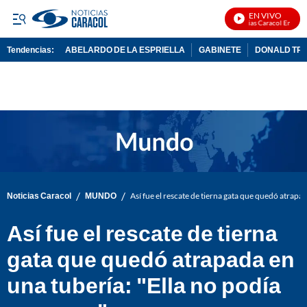
EN VIVO
Noticias Caracol En Vivo
Tendencias:
ABELARDO DE LA ESPRIELLA
GABINETE
DONALD TR
PUBLICIDAD
/
/
Noticias Caracol
MUNDO
Así fue el rescate de tierna gata que quedó atrapa
Así fue el rescate de tierna
gata que quedó atrapada en
una tubería: "Ella no podía