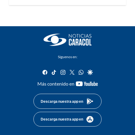
Síguenos en:
facebook
tiktok
instagram
twitter
whatsapp
google
youtube-
Más contenido en
footer
Descarga nuestra app en
Descarga nuestra app en