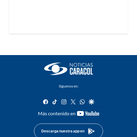
Síguenos en:
facebook
tiktok
instagram
twitter
whatsapp
google
youtube-
Más contenido en
footer
Descarga nuestra app en