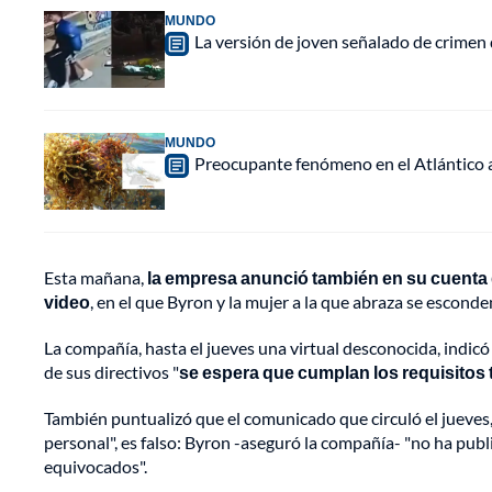
MUNDO
La versión de joven señalado de crimen 
MUNDO
Preocupante fenómeno en el Atlántico a
Esta mañana,
la empresa anunció también en su cuenta d
video
, en el que Byron y la mujer a la que abraza se escond
La compañía, hasta el jueves una virtual desconocida, indic
de sus directivos "
se espera que cumplan los requisitos
También puntualizó que el comunicado que circuló el jueves
personal", es falso: Byron -aseguró la compañía- "no ha pub
equivocados".