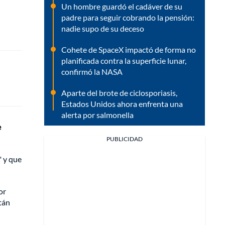
Un hombre guardó el cadáver de su
padre para seguir cobrando la pensión:
nadie supo de su deceso
Cohete de SpaceX impactó de forma no
planificada contra la superficie lunar,
confirmó la NASA
Aparte del brote de ciclosporiasis,
Estados Unidos ahora enfrenta una
alerta por salmonella
e
PUBLICIDAD
" y que
or
tán