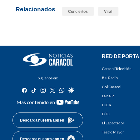
Relacionados
Conciertos
Viral
RED DE PORTA
Caracol Televisión
Blu Radio
Síguenos en:
Gol Caracol
facebook
tiktok
instagram
twitter
whatsapp
google
La Kalle
youtube-
Más contenido en
HJCK
footer
DiTu
Descarga nuestra app en
El Espectador
Teatro Mayor
Descarga nuestra app en