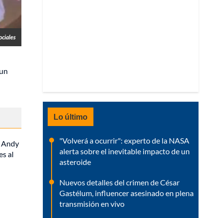
ociales
 un
Lo último
"Volverá a ocurrir": experto de la NASA
e Andy
alerta sobre el inevitable impacto de un
es al
asteroide
Nuevos detalles del crimen de César
Gastélum, influencer asesinado en plena
transmisión en vivo