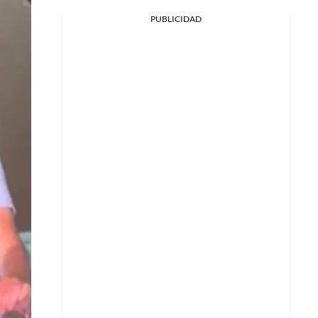
PUBLICIDAD
Facebook
X
Whatsapp
Copiar enlace
Telegram
LinkedIn