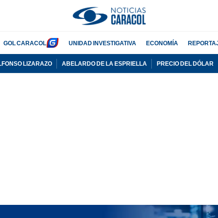
GOL CARACOL
UNIDAD INVESTIGATIVA
ECONOMÍA
REPORTA
LFONSO LIZARAZO
ABELARDO DE LA ESPRIELLA
PRECIO DEL DÓLAR
PUBLICIDAD