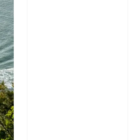
X
Whatsapp
Copiar enlace
Telegram
LinkedIn