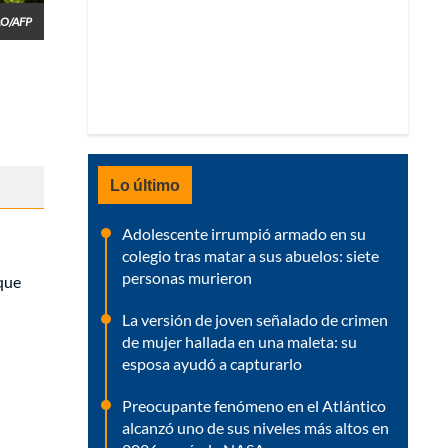
O/AFP
Lo último
Adolescente irrumpió armado en su
colegio tras matar a sus abuelos: siete
personas murieron
 que
La versión de joven señalado de crimen
de mujer hallada en una maleta: su
esposa ayudó a capturarlo
Preocupante fenómeno en el Atlántico
alcanzó uno de sus niveles más altos en