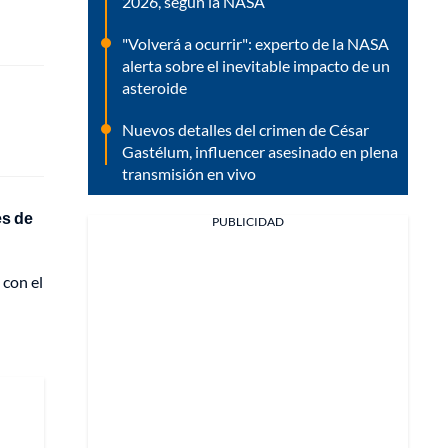
2026, según la NASA
"Volverá a ocurrir": experto de la NASA
alerta sobre el inevitable impacto de un
asteroide
Nuevos detalles del crimen de César
Gastélum, influencer asesinado en plena
transmisión en vivo
es de
PUBLICIDAD
 con el