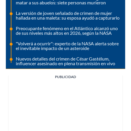
matar a sus abuelos: siete personas murieron
La versión de joven señalado de crimen de mujer
hallada en una maleta: su esposa ayudó a capturarlo
Preocupante fenómeno en el Atlántico alcanzó uno
de sus niveles más altos en 2026, según la NASA
"Volverá a ocurrir": experto de la NASA alerta sobre
el inevitable impacto de un asteroide
Nuevos detalles del crimen de César Gastélum,
influencer asesinado en plena transmisión en vivo
PUBLICIDAD