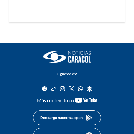
Síguenos en:
facebook
tiktok
instagram
twitter
whatsapp
google
youtube-
Más contenido en
footer
Descarga nuestra app en