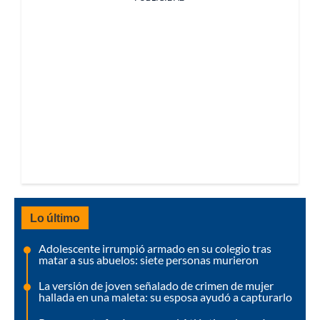
Lo último
Adolescente irrumpió armado en su colegio tras
matar a sus abuelos: siete personas murieron
La versión de joven señalado de crimen de mujer
hallada en una maleta: su esposa ayudó a capturarlo