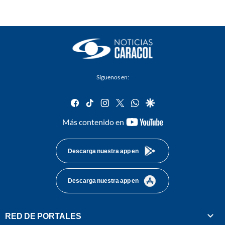
Síguenos en:
facebook
tiktok
instagram
twitter
whatsapp
google
youtube-
Más contenido en
footer
Descarga nuestra app en
Descarga nuestra app en
RED DE PORTALES