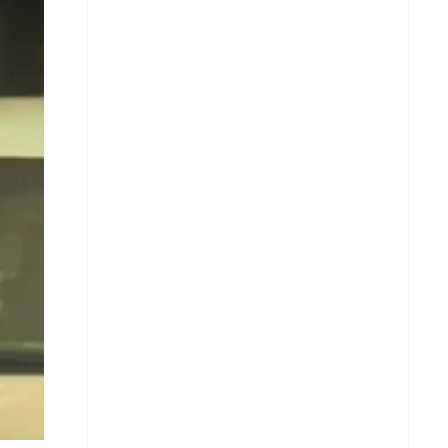
X
Whatsapp
Copiar enlace
Telegram
LinkedIn