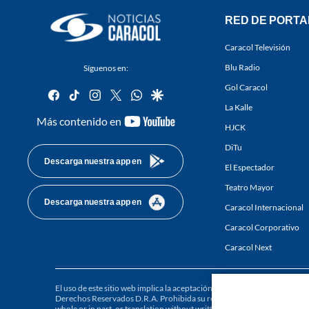
RED DE PORTA
Caracol Televisión
Blu Radio
Síguenos en:
Gol Caracol
facebook
tiktok
instagram
twitter
whatsapp
google
La Kalle
youtube-
Más contenido en
HJCK
footer
DiTu
Descarga nuestra app en
El Espectador
Teatro Mayor
Descarga nuestra app en
Caracol Internacional
Caracol Corporativo
Caracol Next
El uso de este sitio web implica la aceptación de los
Términos y condici
Derechos Reservados D.R.A. Prohibida su reproducción total o parcial, a
whole or in part, or translation without written permission is prohibited