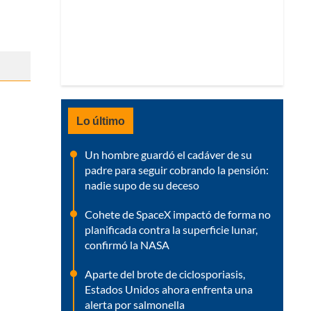
Lo último
Un hombre guardó el cadáver de su
padre para seguir cobrando la pensión:
nadie supo de su deceso
Cohete de SpaceX impactó de forma no
planificada contra la superficie lunar,
confirmó la NASA
Aparte del brote de ciclosporiasis,
Estados Unidos ahora enfrenta una
alerta por salmonella