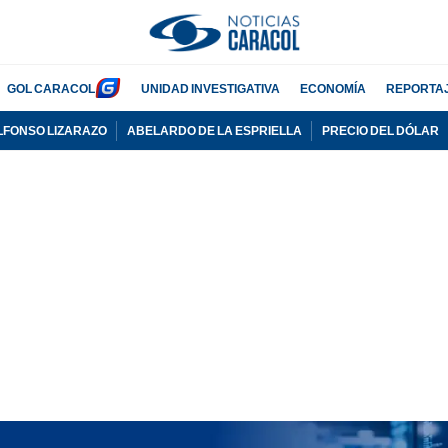
GOL CARACOL
UNIDAD INVESTIGATIVA
ECONOMÍA
REPORTA
LFONSO LIZARAZO
ABELARDO DE LA ESPRIELLA
PRECIO DEL DÓLAR
PUBLICIDAD