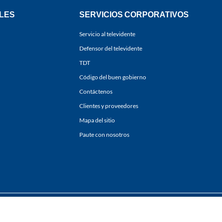
LES
SERVICIOS CORPORATIVOS
Servicio al televidente
Defensor del televidente
TDT
Código del buen gobierno
Contáctenos
Clientes y proveedores
Mapa del sitio
Paute con nosotros
ones
y
Políticas de Tratamiento de la Información
de
CARACOL TELEVISIÓN S.A.
Todo
sí como su traducción a cualquier idioma sin autorización escrita de su titular. Repro
. All rights reserved 2025.