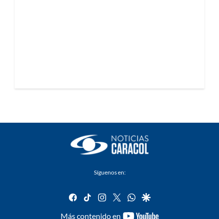
Síguenos en:
facebook
tiktok
instagram
twitter
whatsapp
google
youtube-
Más contenido en