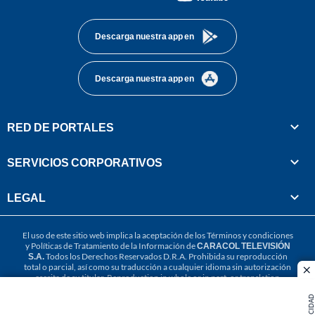
footer
Descarga nuestra app en
Descarga nuestra app en
RED DE PORTALES
SERVICIOS CORPORATIVOS
LEGAL
El uso de este sitio web implica la aceptación de los
Términos y condiciones
y
Políticas de Tratamiento de la Información
de
CARACOL TELEVISIÓN
S.A.
Todos los Derechos Reservados D.R.A. Prohibida su reproducción
total o parcial, así como su traducción a cualquier idioma sin autorización
cl
escrita de su titular. Reproduction in whole or in part, or translation
without written permission is prohibited. All rights reserved 2025.
PUBLICIDAD