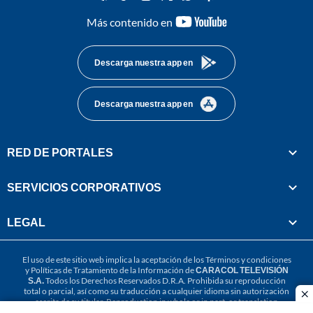
youtube-
Más contenido en
footer
Descarga nuestra app en
Descarga nuestra app en
RED DE PORTALES
SERVICIOS CORPORATIVOS
LEGAL
El uso de este sitio web implica la aceptación de los
Términos y condiciones
y
Políticas de Tratamiento de la Información
de
CARACOL TELEVISIÓN
S.A.
Todos los Derechos Reservados D.R.A. Prohibida su reproducción
total o parcial, así como su traducción a cualquier idioma sin autorización
cl
escrita de su titular. Reproduction in whole or in part, or translation
without written permission is prohibited. All rights reserved 2025.