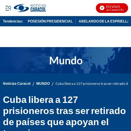
EN VIVO
Noticias Caracol En Vivo
Tendencias:
POSESIÓN PRESIDENCIAL
ABELARDO DE LA ESPRIELLA
PUBLICIDAD
/
/
Noticias Caracol
MUNDO
Cuba libera a 127 prisioneros tras ser retirado de
Cuba libera a 127
prisioneros tras ser retirado
de países que apoyan el