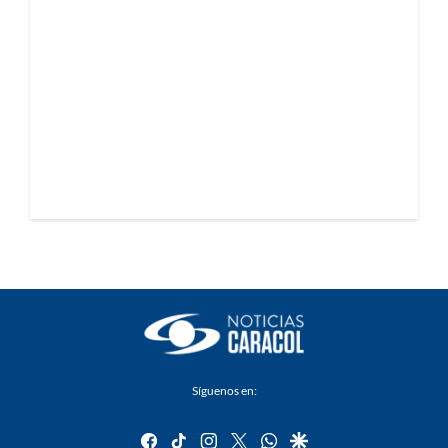
Síguenos en:
facebook
tiktok
instagram
twitter
whatsapp
google