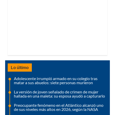
Lo último
Adolescente irrumpió armado en su colegio tras
matar a sus abuelos: siete personas murieron
La versión de joven señalado de crimen de mujer
hallada en una maleta: su esposa ayudó a capturarlo
Preocupante fenómeno en el Atlántico alcanzó uno
de sus niveles más altos en 2026, según la NASA