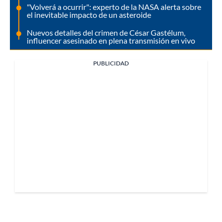
"Volverá a ocurrir": experto de la NASA alerta sobre
el inevitable impacto de un asteroide
Nuevos detalles del crimen de César Gastélum,
influencer asesinado en plena transmisión en vivo
PUBLICIDAD