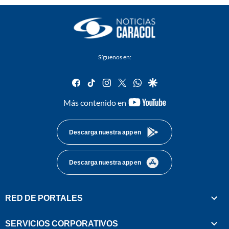
Síguenos en:
facebook
tiktok
instagram
twitter
whatsapp
google
youtube-
Más contenido en
footer
Descarga nuestra app en
Descarga nuestra app en
RED DE PORTALES
SERVICIOS CORPORATIVOS