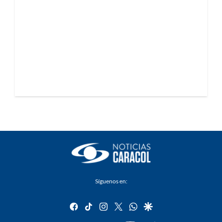
Síguenos en:
facebook
tiktok
instagram
twitter
whatsapp
google