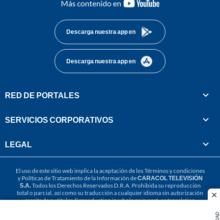
youtube-
Más contenido en
footer
Descarga nuestra app en
Descarga nuestra app en
RED DE PORTALES
SERVICIOS CORPORATIVOS
LEGAL
El uso de este sitio web implica la aceptación de los
Términos y condiciones
y
Políticas de Tratamiento de la Información
de
CARACOL TELEVISIÓN
S.A.
Todos los Derechos Reservados D.R.A. Prohibida su reproducción
total o parcial, así como su traducción a cualquier idioma sin autorización
cl
escrita de su titular. Reproduction in whole or in part, or translation
without written permission is prohibited. All rights reserved 2025.