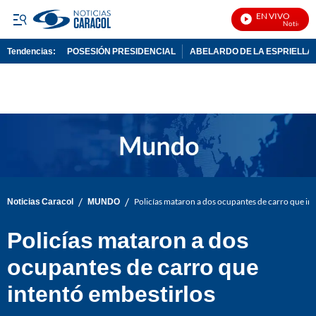
EN VIVO
Noticias Ca
Tendencias:
POSESIÓN PRESIDENCIAL
ABELARDO DE LA ESPRIELLA
PUBLICIDAD
/
/
Noticias Caracol
MUNDO
Policías mataron a dos ocupantes de carro que in
Policías mataron a dos
ocupantes de carro que
intentó embestirlos