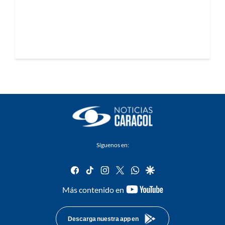
Síguenos en:
facebook
tiktok
instagram
twitter
whatsapp
google
youtube-
Más contenido en
footer
Descarga nuestra app en