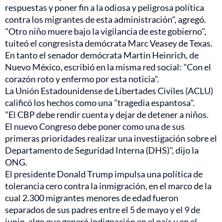
respuestas y poner fin a la odiosa y peligrosa política
contra los migrantes de esta administración", agregó.
"Otro niño muere bajo la vigilancia de este gobierno",
tuiteó el congresista demócrata Marc Veasey de Texas.
En tanto el senador demócrata Martin Heinrich, de
Nuevo México, escribió en la misma red social: "Con el
corazón roto y enfermo por esta noticia".
La Unión Estadounidense de Libertades Civiles (ACLU)
calificó los hechos como una "tragedia espantosa".
"El CBP debe rendir cuenta y dejar de detener a niños.
El nuevo Congreso debe poner como una de sus
primeras prioridades realizar una investigación sobre el
Departamento de Seguridad Interna (DHS)", dijo la
ONG.
El presidente Donald Trump impulsa una política de
tolerancia cero contra la inmigración, en el marco de la
cual 2.300 migrantes menores de edad fueron
separados de sus padres entre el 5 de mayo y el 9 de
junio, algo que generó indignación en el país y en el