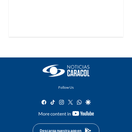
Follow Us
facebook
tiktok
instagram
twitter
whatsapp
google
youtube-
More content in
footer
Descarga nuestra app en