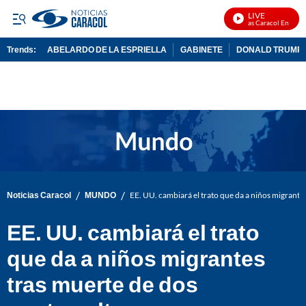
LIVE
Noticias Caracol En Vivo
Trends:
ABELARDO DE LA ESPRIELLA
GABINETE
DONALD TRUMP
ADVERTISEMENT
/
/
Noticias Caracol
MUNDO
EE. UU. cambiará el trato que da a niños migrante
EE. UU. cambiará el trato
que da a niños migrantes
tras muerte de dos