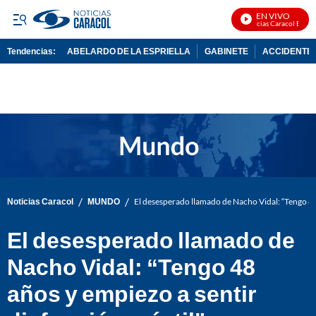
EN VIVO
Noticias Caracol En Viv
Tendencias:
ABELARDO DE LA ESPRIELLA
GABINETE
ACCIDENTE 
PUBLICIDAD
/
/
Noticias Caracol
MUNDO
El desesperado llamado de Nacho Vidal: “Tengo 48 
El desesperado llamado de
Nacho Vidal: “Tengo 48
años y empiezo a sentir