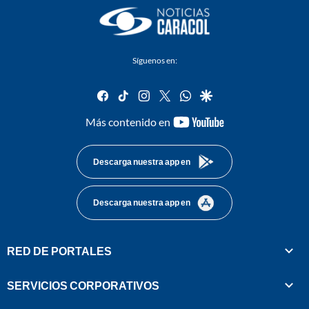
Síguenos en:
facebook
tiktok
instagram
twitter
whatsapp
google
youtube-
Más contenido en
footer
Descarga nuestra app en
Descarga nuestra app en
RED DE PORTALES
SERVICIOS CORPORATIVOS