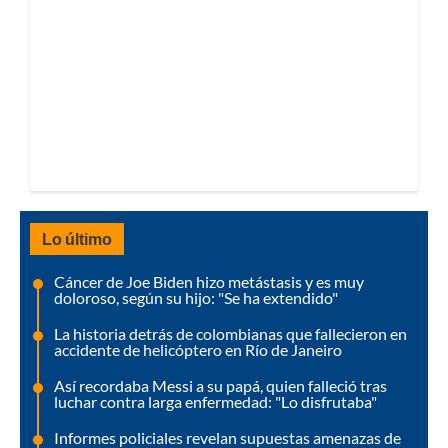
Lo último
Cáncer de Joe Biden hizo metástasis y es muy
doloroso, según su hijo: "Se ha extendido"
La historia detrás de colombianas que fallecieron en
accidente de helicóptero en Río de Janeiro
Así recordaba Messi a su papá, quien falleció tras
luchar contra larga enfermedad: "Lo disfrutaba"
Informes policiales revelan supuestas amenazas de