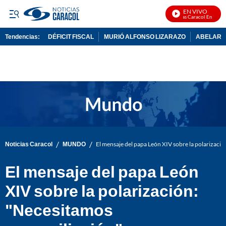
EN VIVO
Noticias Caracol En Vivo
Tendencias:
DÉFICIT FISCAL
MURIÓ ALFONSO LIZARAZO
ABELARDO
PUBLICIDAD
/
/
Noticias Caracol
MUNDO
El mensaje del papa León XIV sobre la polarizació
El mensaje del papa León
XIV sobre la polarización:
"Necesitamos