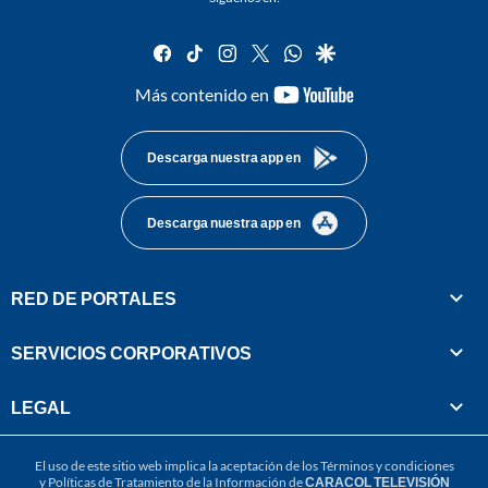
facebook
tiktok
instagram
twitter
whatsapp
google
youtube-
Más contenido en
footer
Descarga nuestra app en
Descarga nuestra app en
RED DE PORTALES
SERVICIOS CORPORATIVOS
LEGAL
El uso de este sitio web implica la aceptación de los
Términos y condiciones
y
Políticas de Tratamiento de la Información
de
CARACOL TELEVISIÓN