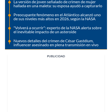
La versión de joven señalado de crimen de mujer
hallada en una maleta: su esposa ayudó a capturarlo
Preocupante fenómeno en el Atlántico alcanzó uno
de sus niveles más altos en 2026, según la NASA
"Volverá a ocurrir": experto de la NASA alerta sobre
el inevitable impacto de un asteroide
Nuevos detalles del crimen de César Gastélum,
influencer asesinado en plena transmisión en vivo
PUBLICIDAD