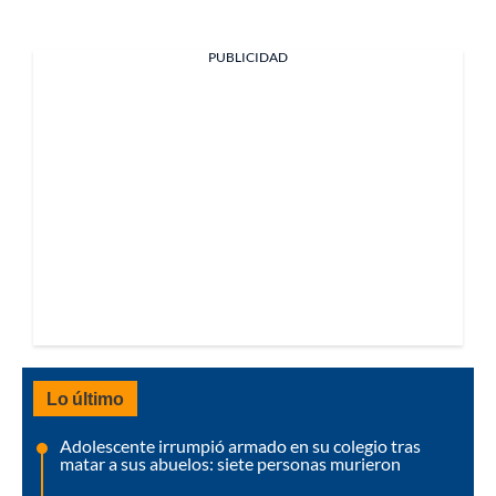
PUBLICIDAD
Lo último
Adolescente irrumpió armado en su colegio tras
matar a sus abuelos: siete personas murieron