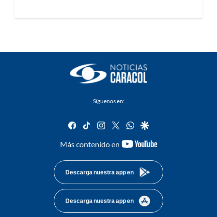
Síguenos en:
facebook
tiktok
instagram
twitter
whatsapp
google
youtube-
Más contenido en
footer
Descarga nuestra app en
Descarga nuestra app en