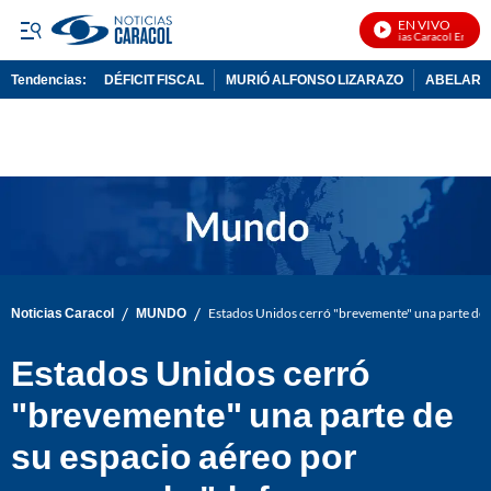
EN VIVO
Noticias Caracol En Vivo
Tendencias:
DÉFICIT FISCAL
MURIÓ ALFONSO LIZARAZO
ABELARDO
PUBLICIDAD
/
/
Noticias Caracol
MUNDO
Estados Unidos cerró "brevemente" una parte de s
Estados Unidos cerró
"brevemente" una parte de
su espacio aéreo por