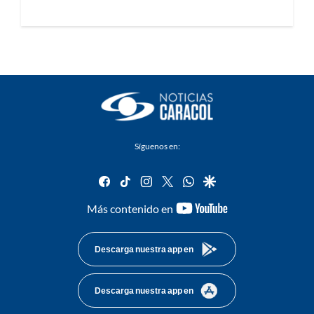
Síguenos en:
facebook
tiktok
instagram
twitter
whatsapp
google
youtube-
Más contenido en
footer
Descarga nuestra app en
Descarga nuestra app en