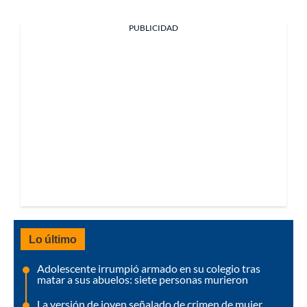
PUBLICIDAD
Lo último
Adolescente irrumpió armado en su colegio tras
matar a sus abuelos: siete personas murieron
La versión de joven señalado de crimen de mujer