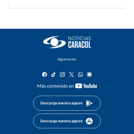
Síguenos en:
facebook
tiktok
instagram
twitter
whatsapp
google
youtube-
Más contenido en
footer
Descarga nuestra app en
Descarga nuestra app en