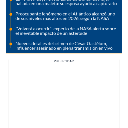
hallada en una maleta: su esposa ayudó a capturarlo
Preocupante fenómeno en el Atlántico alcanzó uno
de sus niveles más altos en 2026, según la NASA
"Volverá a ocurrir": experto de la NASA alerta sobre
el inevitable impacto de un asteroide
Nuevos detalles del crimen de César Gastélum,
influencer asesinado en plena transmisión en vivo
PUBLICIDAD