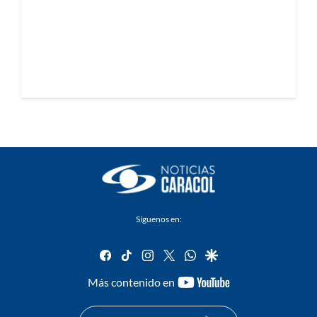
Síguenos en:
facebook
tiktok
instagram
twitter
whatsapp
google
youtube-
Más contenido en
footer