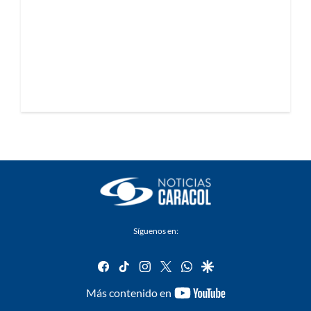
Síguenos en:
facebook
tiktok
instagram
twitter
whatsapp
google
youtube-
Más contenido en
footer