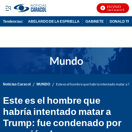
EN VIVO
Noticias Caracol En Vivo
Tendencias:
ABELARDO DE LA ESPRIELLA
GABINETE
DONALD TR
PUBLICIDAD
/
/
Noticias Caracol
MUNDO
Este es el hombre que habría intentado matar a 
Este es el hombre que
habría intentado matar a
Trump: fue condenado por