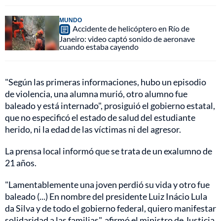
MUNDO
Accidente de helicóptero en Río de
Janeiro: video captó sonido de aeronave
cuando estaba cayendo
"Según las primeras informaciones, hubo un episodio
de violencia, una alumna murió, otro alumno fue
baleado y está internado", prosiguió el gobierno estatal,
que no especificó el estado de salud del estudiante
herido, ni la edad de las víctimas ni del agresor.
La prensa local informó que se trata de un exalumno de
21 años.
"Lamentablemente una joven perdió su vida y otro fue
baleado (...) En nombre del presidente Luiz Inácio Lula
da Silva y de todo el gobierno federal, quiero manifestar
solidaridad a las familias", afirmó el ministro de Justicia