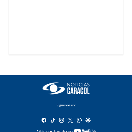
Síguenos en:
facebook
tiktok
instagram
twitter
whatsapp
google
youtube-
Más contenido en