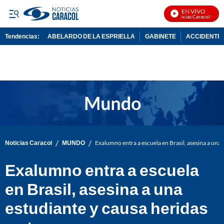
EN VIVO
Noticias Caracol En Viv
Tendencias:
ABELARDO DE LA ESPRIELLA
GABINETE
ACCIDENTE 
PUBLICIDAD
/
/
Noticias Caracol
MUNDO
Exalumno entra a escuela en Brasil, asesina a una 
Exalumno entra a escuela
en Brasil, asesina a una
estudiante y causa heridas