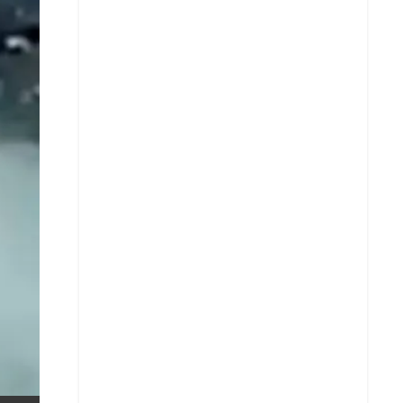
X
Whatsapp
Copiar enlace
Telegram
LinkedIn