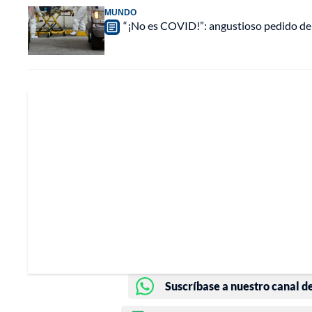
MUNDO
“¡No es COVID!”: angustioso pedido de u
Suscríbase a nuestro canal d