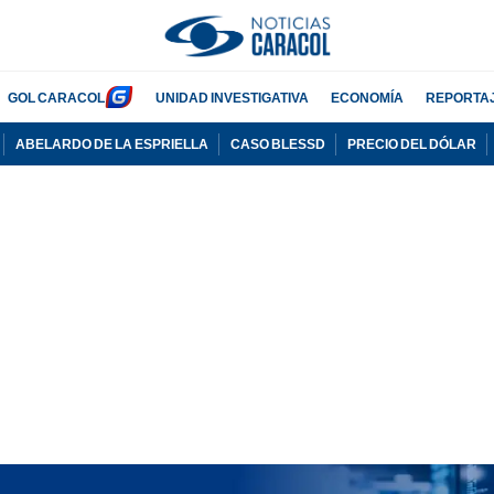
GOL CARACOL
UNIDAD INVESTIGATIVA
ECONOMÍA
REPORTA
ABELARDO DE LA ESPRIELLA
CASO BLESSD
PRECIO DEL DÓLAR
PUBLICIDAD