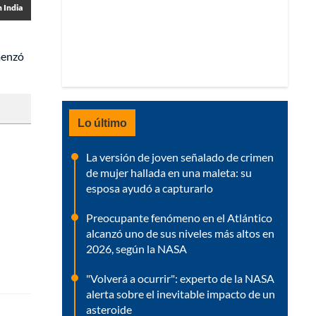
 India
menzó
Lo último
La versión de joven señalado de crimen
de mujer hallada en una maleta: su
esposa ayudó a capturarlo
Preocupante fenómeno en el Atlántico
alcanzó uno de sus niveles más altos en
2026, según la NASA
"Volverá a ocurrir": experto de la NASA
alerta sobre el inevitable impacto de un
asteroide