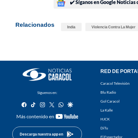
✔️ Síganos en Google Noticias
Relacionados
India
Violencia Contra La Mujer
RED DE PORTA
Caracol Televisión
Blu Radio
Síguenos en:
Gol Caracol
facebook
tiktok
instagram
twitter
whatsapp
google
La Kalle
youtube-
Más contenido en
HJCK
footer
DiTu
Descarga nuestra app en
El Espectador