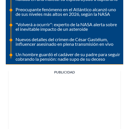
Preocupante fenómeno en el Atlántico alcanzó uno
de sus niveles más altos en 2026, según la NASA
"Volverá a ocurrir": experto de la NASA alerta sobre
el inevitable impacto de un asteroide
Nuevos detalles del crimen de César Gastélum,
influencer asesinado en plena transmisión en vivo
Un hombre guardó el cadáver de su padre para seguir
cobrando la pensión: nadie supo de su deceso
PUBLICIDAD