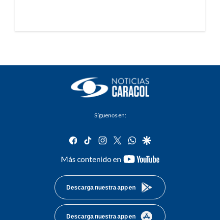
Síguenos en:
facebook
tiktok
instagram
twitter
whatsapp
google
youtube-
Más contenido en
footer
Descarga nuestra app en
Descarga nuestra app en