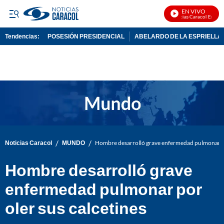
EN VIVO
Noticias Caracol En Vivo
Tendencias:
POSESIÓN PRESIDENCIAL
ABELARDO DE LA ESPRIELLA
PUBLICIDAD
/
/
Noticias Caracol
MUNDO
Hombre desarrolló grave enfermedad pulmonar po
Hombre desarrolló grave
enfermedad pulmonar por
oler sus calcetines