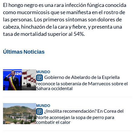
El hongo negro es una rara infección fúngica conocida
como mucormicosis que se manifiesta en el rostro de
las personas. Los primeros síntomas son dolores de
cabeza, hinchazón de la cara y fiebre, y presenta una
tasa de mortalidad superior al 54%.
Últimas Noticias
MUNDO
Gobierno de Abelardo de la Espriella
reconoce la soberanía de Marruecos sobre el
Sáhara occidental
MUNDO
¿Insólita recomendación? En Corea del
Norte aconsejan la sopa de perro para
combatir el calor