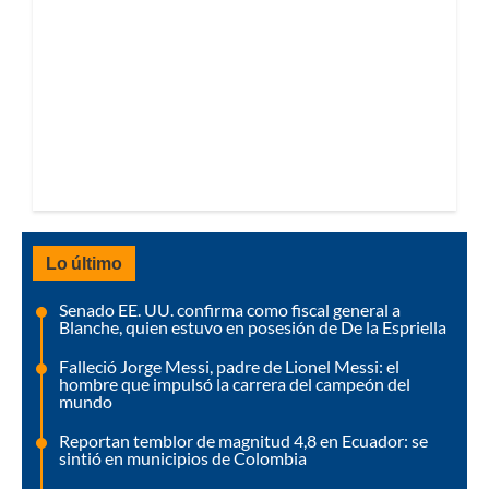
Lo último
Senado EE. UU. confirma como fiscal general a
Blanche, quien estuvo en posesión de De la Espriella
Falleció Jorge Messi, padre de Lionel Messi: el
hombre que impulsó la carrera del campeón del
mundo
Reportan temblor de magnitud 4,8 en Ecuador: se
sintió en municipios de Colombia