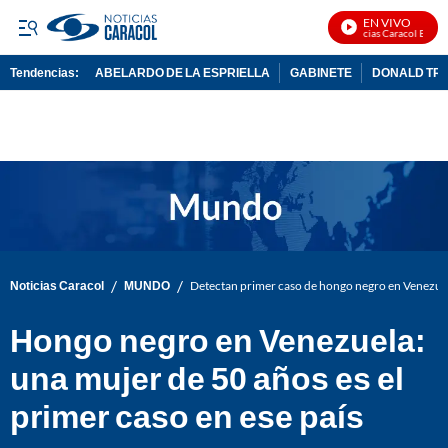
EN VIVO
Noticias Caracol En Viv
Tendencias:
ABELARDO DE LA ESPRIELLA
GABINETE
DONALD TR
PUBLICIDAD
/
/
Noticias Caracol
MUNDO
Detectan primer caso de hongo negro en Venezue
Hongo negro en Venezuela:
una mujer de 50 años es el
primer caso en ese país