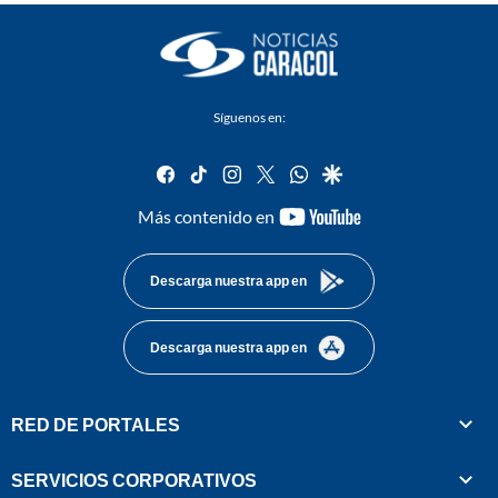
Síguenos en:
facebook
tiktok
instagram
twitter
whatsapp
google
youtube-
Más contenido en
footer
Descarga nuestra app en
Descarga nuestra app en
RED DE PORTALES
SERVICIOS CORPORATIVOS