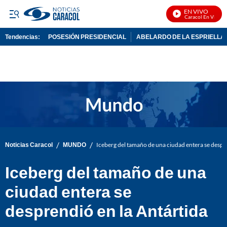
EN VIVO
Noticias Caracol En Vivo
Tendencias:
POSESIÓN PRESIDENCIAL
ABELARDO DE LA ESPRIELLA
PUBLICIDAD
/
/
Noticias Caracol
MUNDO
Iceberg del tamaño de una ciudad entera se despr
Iceberg del tamaño de una
ciudad entera se
desprendió en la Antártida