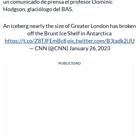
un comunicado de prensa el profesor Dominic
Hodgson, glaciólogo del BAS.
An iceberg nearly the size of Greater London has broken
off the Brunt Ice Shelf in Antarctica
https://t.co/Z8TJFEmBc8
pic.twitter.com/B3jadk2iJU
— CNN (@CNN)
January 26, 2023
PUBLICIDAD