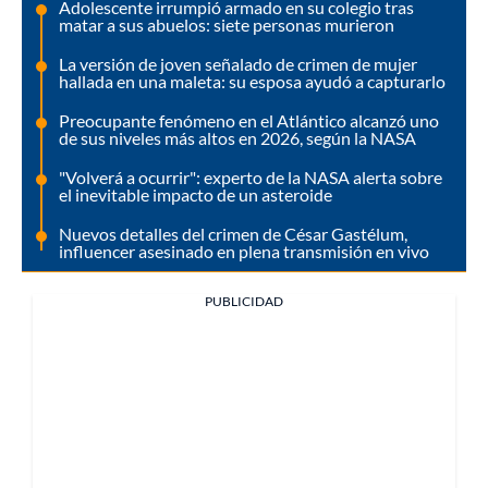
Adolescente irrumpió armado en su colegio tras
matar a sus abuelos: siete personas murieron
La versión de joven señalado de crimen de mujer
hallada en una maleta: su esposa ayudó a capturarlo
Preocupante fenómeno en el Atlántico alcanzó uno
de sus niveles más altos en 2026, según la NASA
"Volverá a ocurrir": experto de la NASA alerta sobre
el inevitable impacto de un asteroide
Nuevos detalles del crimen de César Gastélum,
influencer asesinado en plena transmisión en vivo
PUBLICIDAD