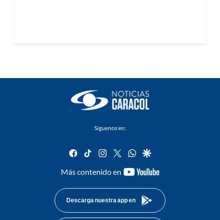
Síguenos en:
facebook
tiktok
instagram
twitter
whatsapp
google
youtube-
Más contenido en
footer
Descarga nuestra app en