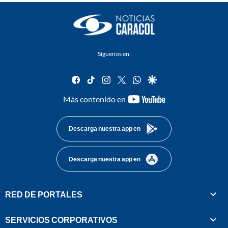
Síguenos en:
facebook
tiktok
instagram
twitter
whatsapp
google
youtube-
Más contenido en
footer
Descarga nuestra app en
Descarga nuestra app en
RED DE PORTALES
SERVICIOS CORPORATIVOS