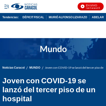
EN VIVO
Noticias Caracol En Vivo
Tendencias:
DÉFICIT FISCAL
MURIÓ ALFONSO LIZARAZO
ABELARDO
PUBLICIDAD
/
/
Noticias Caracol
MUNDO
Joven con COVID-19 se lanzó del tercer piso de u
Joven con COVID-19 se
lanzó del tercer piso de un
hospital