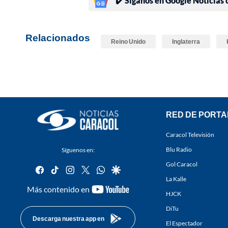
✔️ Síganos en Google Noticias
Relacionados
Reino Unido
Inglaterra
RED DE PORTA
Caracol Televisión
Blu Radio
Síguenos en:
Gol Caracol
facebook
tiktok
instagram
twitter
whatsapp
google
La Kalle
youtube-
Más contenido en
HJCK
footer
DiTu
Descarga nuestra app en
El Espectador