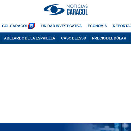
GOL CARACOL
UNIDAD INVESTIGATIVA
ECONOMÍA
REPORTA
ABELARDO DE LA ESPRIELLA
CASO BLESSD
PRECIO DEL DÓLAR
PUBLICIDAD