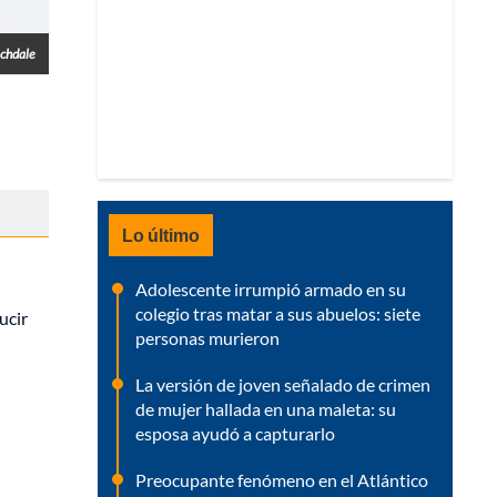
chdale
Lo último
Adolescente irrumpió armado en su
colegio tras matar a sus abuelos: siete
ucir
personas murieron
La versión de joven señalado de crimen
de mujer hallada en una maleta: su
esposa ayudó a capturarlo
Preocupante fenómeno en el Atlántico