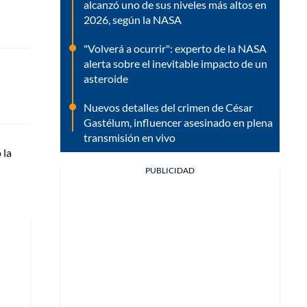
alcanzó uno de sus niveles más altos en
2026, según la NASA
"Volverá a ocurrir": experto de la NASA
alerta sobre el inevitable impacto de un
asteroide
Nuevos detalles del crimen de César
Gastélum, influencer asesinado en plena
transmisión en vivo
 la
PUBLICIDAD