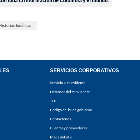
 con toda la información de Colombia y el mundo.
Historias Insólitas
LES
SERVICIOS CORPORATIVOS
Servicio al televidente
Defensor del televidente
TDT
Código del buen gobierno
Contáctenos
Clientes y proveedores
Mapa del sitio