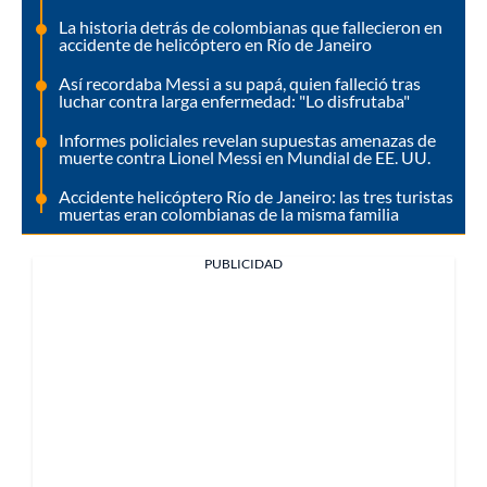
La historia detrás de colombianas que fallecieron en
accidente de helicóptero en Río de Janeiro
Así recordaba Messi a su papá, quien falleció tras
luchar contra larga enfermedad: "Lo disfrutaba"
Informes policiales revelan supuestas amenazas de
muerte contra Lionel Messi en Mundial de EE. UU.
Accidente helicóptero Río de Janeiro: las tres turistas
muertas eran colombianas de la misma familia
PUBLICIDAD