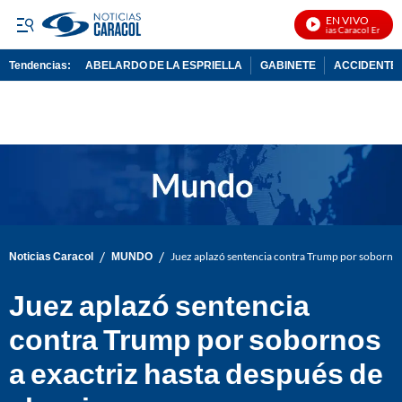
EN VIVO
Noticias Caracol En Vivo
Tendencias:
ABELARDO DE LA ESPRIELLA
GABINETE
ACCIDENTE 
PUBLICIDAD
/
/
Noticias Caracol
MUNDO
Juez aplazó sentencia contra Trump por sobornos 
Juez aplazó sentencia
contra Trump por sobornos
a exactriz hasta después de