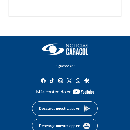
Síguenos en:
facebook
tiktok
instagram
twitter
whatsapp
google
youtube-
Más contenido en
footer
Descarga nuestra app en
Descarga nuestra app en