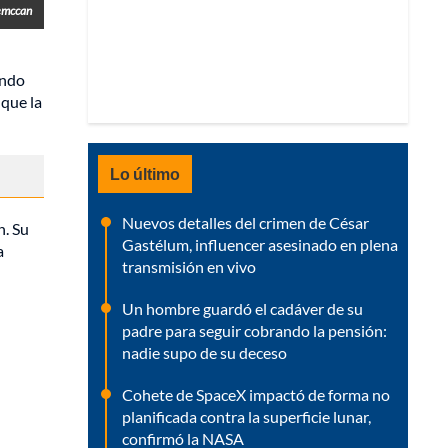
emccan
endo
que la
Lo último
Nuevos detalles del crimen de César
n. Su
Gastélum, influencer asesinado en plena
a
transmisión en vivo
Un hombre guardó el cadáver de su
padre para seguir cobrando la pensión:
nadie supo de su deceso
Cohete de SpaceX impactó de forma no
planificada contra la superficie lunar,
confirmó la NASA