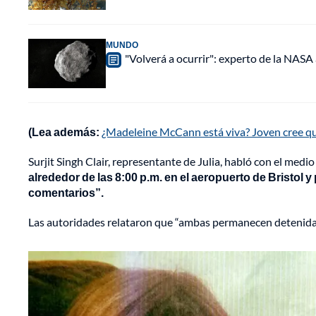
MUNDO
"Volverá a ocurrir": experto de la NASA 
(Lea además:
¿Madeleine McCann está viva? Joven cree qu
Surjit Singh Clair, representante de Julia, habló con el med
alrededor de las 8:00 p.m. en el aeropuerto de Bristo
comentarios”.
Las autoridades relataron que “ambas permanecen detenidas 