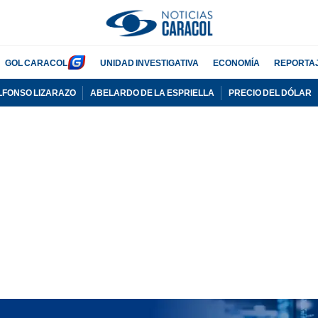
GOL CARACOL
UNIDAD INVESTIGATIVA
ECONOMÍA
REPORTA
LFONSO LIZARAZO
ABELARDO DE LA ESPRIELLA
PRECIO DEL DÓLAR
PUBLICIDAD