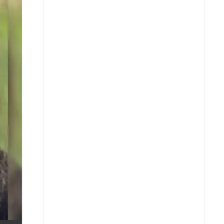
X
Whatsapp
Copiar enlace
Telegram
LinkedIn