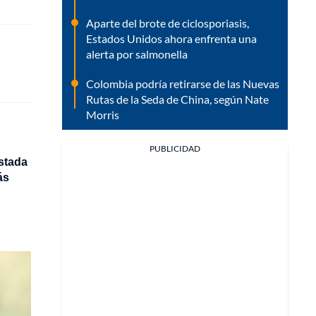
Aparte del brote de ciclosporiasis,
Estados Unidos ahora enfrenta una
alerta por salmonella
Colombia podría retirarse de las Nuevas
Rutas de la Seda de China, según Nate
Morris
PUBLICIDAD
stada
ás