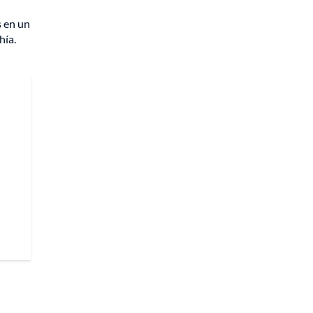
s en un
hía.