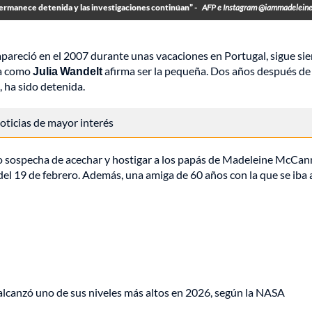
ermanece detenida y las investigaciones continúan” -
AFP e Instagram @iammadelein
apareció en el 2007 durante unas vacaciones en Portugal, sigue si
da como
Julia Wandelt
afirma ser la pequeña. Dos años después de 
 ha sido detenida.
 noticias de mayor interés
jo sospecha de acechar y hostigar a los papás de Madeleine McCan
 del 19 de febrero. Además, una amiga de 60 años con la que se iba 
lcanzó uno de sus niveles más altos en 2026, según la NASA