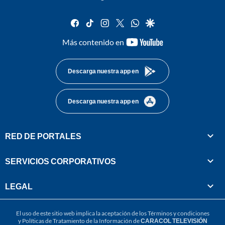
facebook
tiktok
instagram
twitter
whatsapp
google
youtube-
Más contenido en
footer
Descarga nuestra app en
Descarga nuestra app en
RED DE PORTALES
SERVICIOS CORPORATIVOS
LEGAL
El uso de este sitio web implica la aceptación de los
Términos y condiciones
y
Políticas de Tratamiento de la Información
de
CARACOL TELEVISIÓN