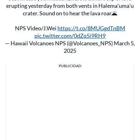
erupting yesterday from both vents in Halemaʻumaʻu
crater. Sound on to hear the lava roar🌋
NPS Video/J.Wei
https://t.co/8MUGgdTnBM
pic.twitter.com/0dZq5i9RH9
— Hawaii Volcanoes NPS (@Volcanoes_NPS)
March 5,
2025
PUBLICIDAD