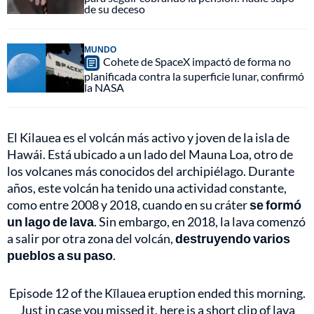
de su deceso
MUNDO
Cohete de SpaceX impactó de forma no
planificada contra la superficie lunar, confirmó
la NASA
El Kilauea es el volcán más activo y joven de la isla de
Hawái. Está ubicado a un lado del Mauna Loa, otro de
los volcanes más conocidos del archipiélago. Durante
años, este volcán ha tenido una actividad constante,
como entre 2008 y 2018, cuando en su cráter
se formó
un lago de lava
. Sin embargo, en 2018, la lava comenzó
a salir por otra zona del volcán,
destruyendo varios
pueblos a su paso
.
Episode 12 of the Kīlauea eruption ended this morning.
Just in case you missed it, here is a short clip of lava