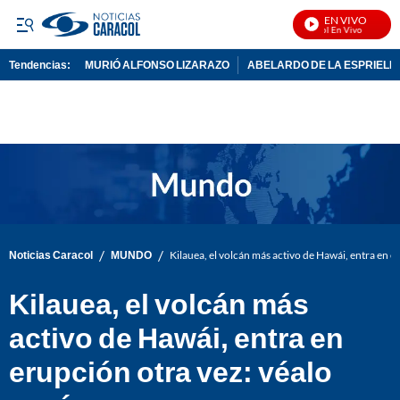
EN VIVO
Noticias Caracol En Vivo
Tendencias:
MURIÓ ALFONSO LIZARAZO
ABELARDO DE LA ESPRIELL
PUBLICIDAD
/
/
Noticias Caracol
MUNDO
Kilauea, el volcán más activo de Hawái, entra en e
Kilauea, el volcán más
activo de Hawái, entra en
erupción otra vez: véalo