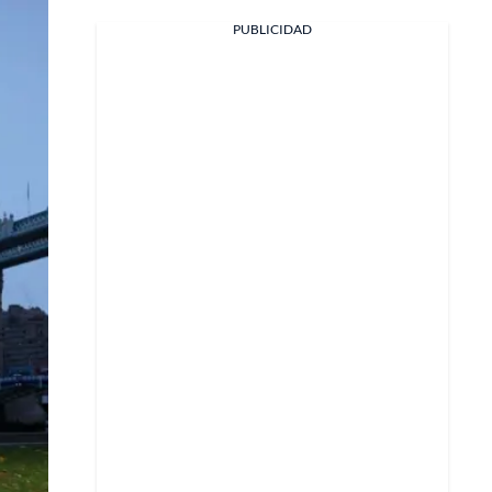
PUBLICIDAD
Facebook
X
Whatsapp
Copiar enlace
Telegram
LinkedIn