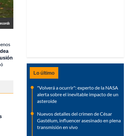
ecords
menos
idea
cusión
ió
Lo último
"Volverá a ocurrir": experto de la NASA
alerta sobre el inevitable impacto de un
asteroide
Nuevos detalles del crimen de César
s
Gastélum, influencer asesinado en plena
transmisión en vivo