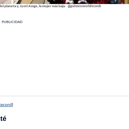
del planeta y, Jyoti Amge, la mujer más baja.
@guinnessworldrecords
PUBLICIDAD
Record
)
té