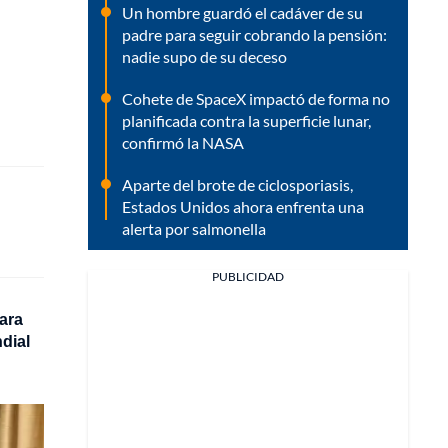
Un hombre guardó el cadáver de su
padre para seguir cobrando la pensión:
nadie supo de su deceso
Cohete de SpaceX impactó de forma no
planificada contra la superficie lunar,
confirmó la NASA
Aparte del brote de ciclosporiasis,
Estados Unidos ahora enfrenta una
alerta por salmonella
PUBLICIDAD
ara
ndial