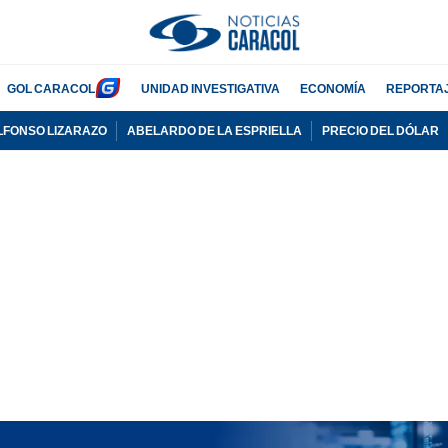
GOL CARACOL
UNIDAD INVESTIGATIVA
ECONOMÍA
REPORTA
LFONSO LIZARAZO
ABELARDO DE LA ESPRIELLA
PRECIO DEL DÓLAR
PUBLICIDAD