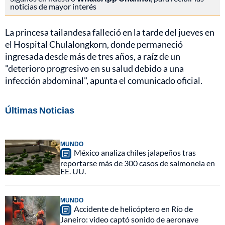
noticias de mayor interés
La princesa tailandesa falleció en la tarde del jueves en
el Hospital Chulalongkorn, donde permaneció
ingresada desde más de tres años, a raíz de un
"deterioro progresivo en su salud debido a una
infección abdominal", apunta el comunicado oficial.
Últimas Noticias
MUNDO
México analiza chiles jalapeños tras
reportarse más de 300 casos de salmonela en
EE. UU.
MUNDO
Accidente de helicóptero en Río de
Janeiro: video captó sonido de aeronave