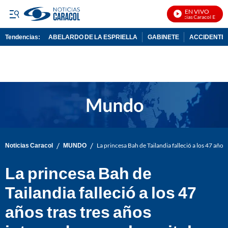
EN VIVO
Noticias Caracol En Vivo
Tendencias:
ABELARDO DE LA ESPRIELLA
GABINETE
ACCIDENTE 
PUBLICIDAD
/
/
Noticias Caracol
MUNDO
La princesa Bah de Tailandia falleció a los 47 años
La princesa Bah de
Tailandia falleció a los 47
años tras tres años