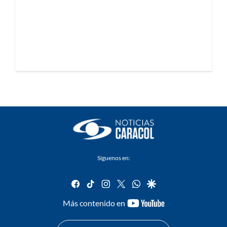
Síguenos en:
facebook
tiktok
instagram
twitter
whatsapp
google
youtube-
Más contenido en
footer