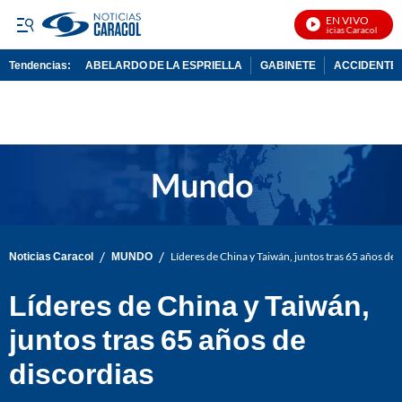
EN VIVO
Noticias Caracol En Vi
Tendencias:
ABELARDO DE LA ESPRIELLA
GABINETE
ACCIDENTE 
PUBLICIDAD
/
/
Noticias Caracol
MUNDO
Líderes de China y Taiwán, juntos tras 65 años de 
Líderes de China y Taiwán,
juntos tras 65 años de
discordias