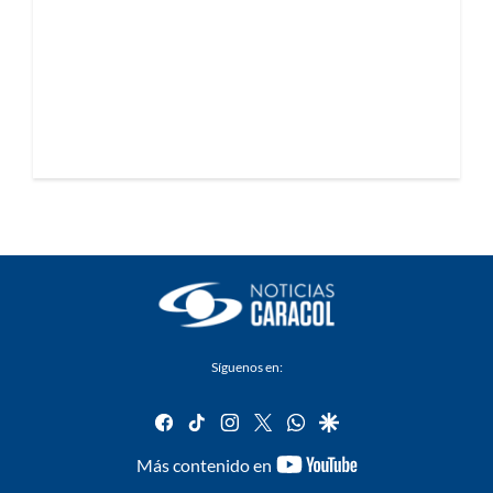
Síguenos en:
facebook
tiktok
instagram
twitter
whatsapp
google
youtube-
Más contenido en
footer