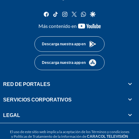
facebook
tiktok
instagram
twitter
whatsapp
google
youtube-
Más contenido en
footer
Descarga nuestra app en
Descarga nuestra app en
RED DE PORTALES
SERVICIOS CORPORATIVOS
LEGAL
El uso de este sitio web implica la aceptación de los
Términos y condiciones
y
Políticas de Tratamiento de la Información
de
CARACOL TELEVISIÓN