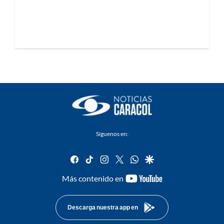
Síguenos en:
facebook
tiktok
instagram
twitter
whatsapp
google
youtube-
Más contenido en
footer
Descarga nuestra app en