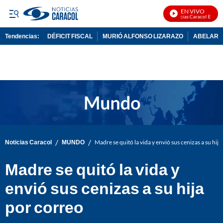
EN VIVO
Noticias Caracol En Vivo
Tendencias:
DÉFICIT FISCAL
MURIÓ ALFONSO LIZARAZO
ABELARDO
PUBLICIDAD
/
/
Noticias Caracol
MUNDO
Madre se quitó la vida y envió sus cenizas a su hij
Madre se quitó la vida y
envió sus cenizas a su hija
por correo