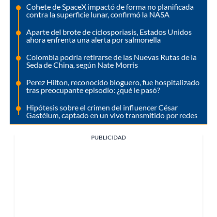
Cohete de SpaceX impactó de forma no planificada
contra la superficie lunar, confirmó la NASA
Aparte del brote de ciclosporiasis, Estados Unidos
ahora enfrenta una alerta por salmonella
Colombia podría retirarse de las Nuevas Rutas de la
Seda de China, según Nate Morris
Perez Hilton, reconocido bloguero, fue hospitalizado
tras preocupante episodio: ¿qué le pasó?
Hipótesis sobre el crimen del influencer César
Gastélum, captado en un vivo transmitido por redes
PUBLICIDAD