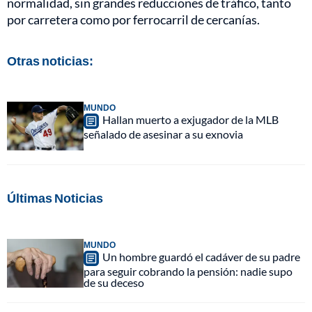
normalidad, sin grandes reducciones de tráfico, tanto
por carretera como por ferrocarril de cercanías.
Otras noticias:
MUNDO
Hallan muerto a exjugador de la MLB
señalado de asesinar a su exnovia
Últimas Noticias
MUNDO
Un hombre guardó el cadáver de su padre
para seguir cobrando la pensión: nadie supo
de su deceso