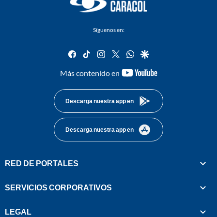
Síguenos en:
facebook
tiktok
instagram
twitter
whatsapp
google
youtube-
Más contenido en
footer
Descarga nuestra app en
Descarga nuestra app en
RED DE PORTALES
SERVICIOS CORPORATIVOS
LEGAL