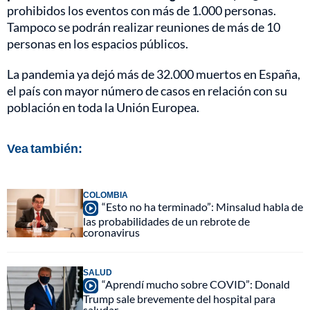
prohibidos los eventos con más de 1.000 personas.
Tampoco se podrán realizar reuniones de más de 10
personas en los espacios públicos.
La pandemia ya dejó más de 32.000 muertos en España,
el país con mayor número de casos en relación con su
población en toda la Unión Europea.
Vea también:
COLOMBIA
“Esto no ha terminado”: Minsalud habla de
las probabilidades de un rebrote de
coronavirus
SALUD
“Aprendí mucho sobre COVID”: Donald
Trump sale brevemente del hospital para
saludar