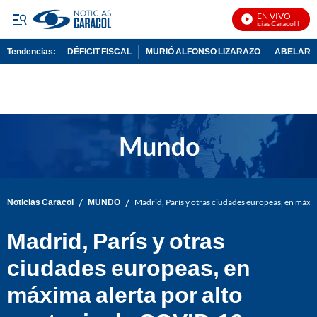
EN VIVO
Noticias Caracol En Vivo
Tendencias:
DÉFICIT FISCAL
MURIÓ ALFONSO LIZARAZO
ABELARDO
PUBLICIDAD
/
/
Noticias Caracol
MUNDO
Madrid, París y otras ciudades europeas, en máxi
Madrid, París y otras
ciudades europeas, en
máxima alerta por alto