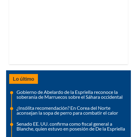
Lo último
Gobierno de Abelardo de la Espriella reconoce la
soberanía de Marruecos sobre el Sáhara occidental
¿Insólita recomendación? En Corea del Norte
aconsejan la sopa de perro para combatir el calor
Senado EE. UU. confirma como fiscal general a
Blanche, quien estuvo en posesión de De la Espriella