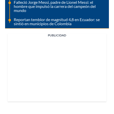
Falleció Jorge Messi, padre de Lionel Messi: el
hombre que impulsó la carrera del campeón del
mundo
Reportan temblor de magnitud 4,8 en Ecuador: se
sintió en municipios de Colombia
PUBLICIDAD