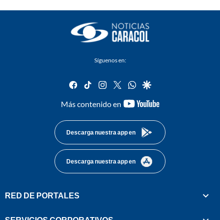
Síguenos en:
facebook
tiktok
instagram
twitter
whatsapp
google
youtube-
Más contenido en
footer
Descarga nuestra app en
Descarga nuestra app en
RED DE PORTALES
SERVICIOS CORPORATIVOS