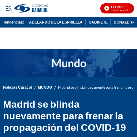
EN VIVO
Noticias Caracol En Vivo
Tendencias:
ABELARDO DE LA ESPRIELLA
GABINETE
DONALD TR
PUBLICIDAD
/
/
Noticias Caracol
MUNDO
Madrid se blinda nuevamente para frenar la pro
Madrid se blinda
nuevamente para frenar la
propagación del COVID-19