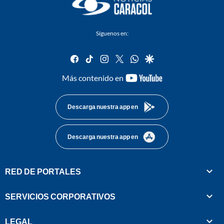
Síguenos en:
facebook
tiktok
instagram
twitter
whatsapp
google
youtube-
Más contenido en
footer
Descarga nuestra app en
Descarga nuestra app en
RED DE PORTALES
SERVICIOS CORPORATIVOS
LEGAL