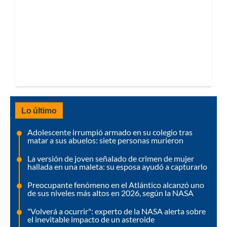
Lo último
Adolescente irrumpió armado en su colegio tras
matar a sus abuelos: siete personas murieron
La versión de joven señalado de crimen de mujer
hallada en una maleta: su esposa ayudó a capturarlo
Preocupante fenómeno en el Atlántico alcanzó uno
de sus niveles más altos en 2026, según la NASA
"Volverá a ocurrir": experto de la NASA alerta sobre
el inevitable impacto de un asteroide