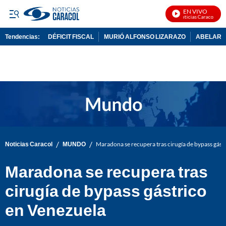
EN VIVO
Noticias Caracol En V
Tendencias:
DÉFICIT FISCAL
MURIÓ ALFONSO LIZARAZO
ABELARDO
PUBLICIDAD
/
/
Noticias Caracol
MUNDO
Maradona se recupera tras cirugía de bypass gást
Maradona se recupera tras
cirugía de bypass gástrico
en Venezuela