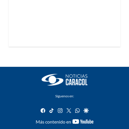
Síguenos en:
facebook
tiktok
instagram
twitter
whatsapp
google
youtube-
Más contenido en
footer