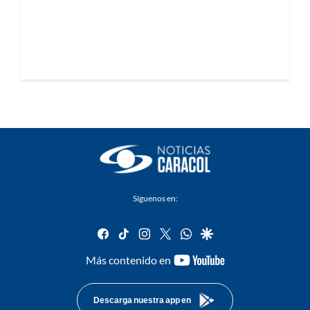
Síguenos en:
facebook
tiktok
instagram
twitter
whatsapp
google
youtube-
Más contenido en
footer
Descarga nuestra app en