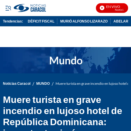
EN VIVO
Noticias Cara
Tendencias:
DÉFICIT FISCAL
MURIÓ ALFONSO LIZARAZO
ABELARDO
PUBLICIDAD
/
/
Noticias Caracol
MUNDO
Muere turista en grave incendio en lujoso hotel 
Muere turista en grave
incendio en lujoso hotel de
República Dominicana: