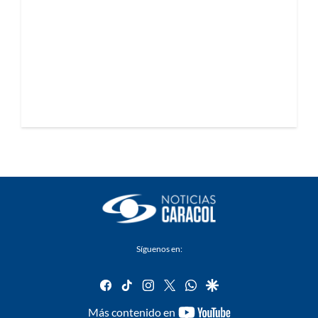
Síguenos en:
facebook
tiktok
instagram
twitter
whatsapp
google
youtube-
Más contenido en