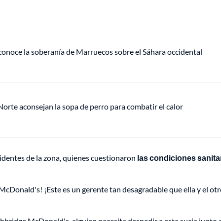
econoce la soberanía de Marruecos sobre el Sáhara occidental
orte aconsejan la sopa de perro para combatir el calor
sidentes de la zona, quienes cuestionaron
las condiciones sanita
McDonald's! ¡Este es un gerente tan desagradable que ella y el ot
bridge McDonald's. alguien necesita despedir a esta sucia junto 