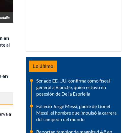
antalla
ón en
te al
Lo último
e en
Senado EE. UU. confirma como fiscal
general a Blanche, quien estuvo en
posesión de De la Espriella
Falleció Jorge Messi, padre de Lionel
Messi: el hombre que impulsó la carrera
erva a
del campeón del mundo
Reportan temblor de magnitud 4,8 en