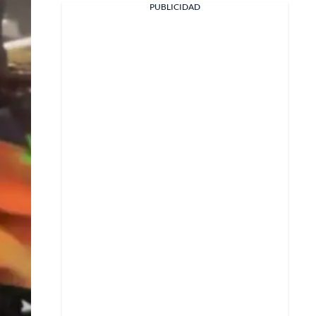
PUBLICIDAD
Facebook
X
Whatsapp
Copiar enlace
Telegram
LinkedIn