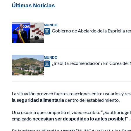
Últimas Noticias
MUNDO
Gobierno de Abelardo de la Espriella r
MUNDO
¿Insólita recomendación? En Corea del N
La situación provocó fuertes reacciones entre usuarios y re
la seguridad alimentaria
dentro del establecimiento.
Una usuaria que compartió el video escribió: “¡Southbridge 
empleado
necesitan ser despedidos lo antes posible!”.
En la misma publicación agregó: “NUNCA volveré a ir a South