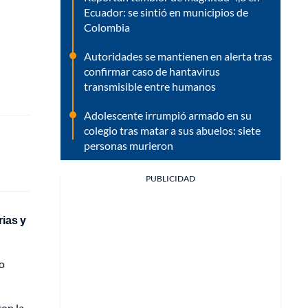
Ecuador: se sintió en municipios de
Colombia
Autoridades se mantienen en alerta tras
confirmar caso de hantavirus
transmisible entre humanos
Adolescente irrumpió armado en su
colegio tras matar a sus abuelos: siete
personas murieron
PUBLICIDAD
rias y
ro
con la