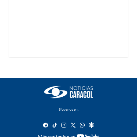
Síguenos en:
facebook
tiktok
instagram
twitter
whatsapp
google
youtube-
Más contenido en