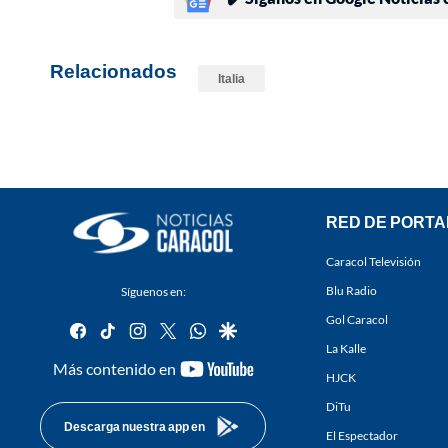
Relacionados
Italia
RED DE PORTA
Caracol Televisión
Blu Radio
Síguenos en:
Gol Caracol
facebook
tiktok
instagram
twitter
whatsapp
google
La Kalle
youtube-
Más contenido en
HJCK
footer
DiTu
Descarga nuestra app en
El Espectador