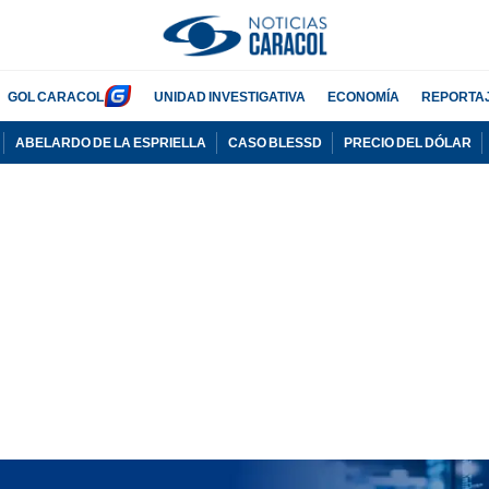
GOL CARACOL
UNIDAD INVESTIGATIVA
ECONOMÍA
REPORTA
ABELARDO DE LA ESPRIELLA
CASO BLESSD
PRECIO DEL DÓLAR
PUBLICIDAD