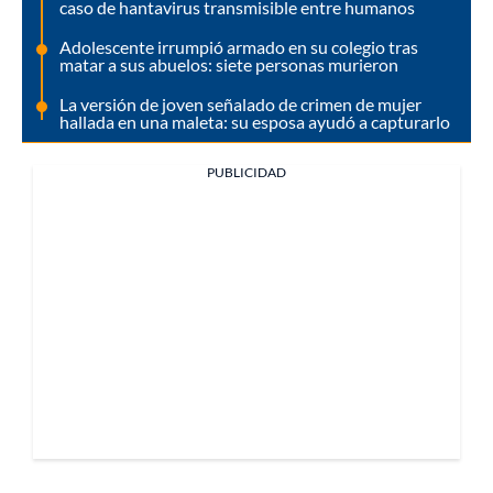
caso de hantavirus transmisible entre humanos
Adolescente irrumpió armado en su colegio tras
matar a sus abuelos: siete personas murieron
La versión de joven señalado de crimen de mujer
hallada en una maleta: su esposa ayudó a capturarlo
PUBLICIDAD