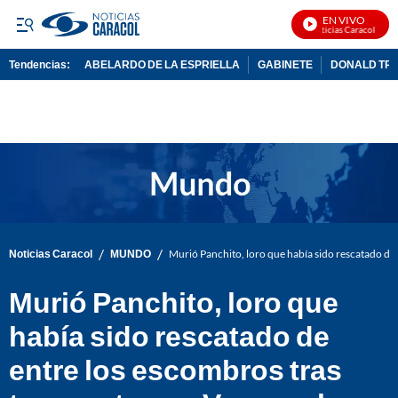
EN VIVO
Noticias Caracol En Vi
Tendencias:
ABELARDO DE LA ESPRIELLA
GABINETE
DONALD TR
PUBLICIDAD
/
/
Noticias Caracol
MUNDO
Murió Panchito, loro que había sido rescatado de
Murió Panchito, loro que
había sido rescatado de
entre los escombros tras