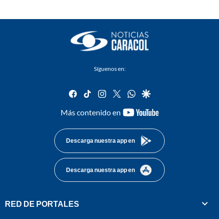
Síguenos en:
facebook
tiktok
instagram
twitter
whatsapp
google
youtube-
Más contenido en
footer
Descarga nuestra app en
Descarga nuestra app en
RED DE PORTALES